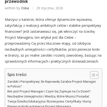
przewodnik
written by
Oska
29 stycznia, 2026
Marzysz o karierze, która oferuje dynamiczne wyzwania,
satysfakcję z realizacji ambitnych celów i stabilne perspektywy
finansowe? Jeśli zastanawiasz się, jak wkroczyć na ścieżkę
Project Managera, ten artykuł jest dla Ciebie –
przeprowadzimy Cię przez kluczowe etapy, od zdobycia
niezbędnych umiejętności i certyfikatów, przez pierwsze kroki
w branży, aż po realne zarobki i rozwój zawodowy, bazując na
sprawdzonych informacjach i praktycznych doświadczeniach.
Spis treści
Zarobki i Perspektywy: Ile Naprawdę Zarabia Project Manager
w Polsce?
Kim jest Project Manager i Czym Się Zajmuje na Co Dzień?
Niezbędne Umiejętności i Wiedza, Które Musisz Posiadać
Twoja Ścieżka Edukacyjna i Rozwojowa: Certyfikaty i Kursy
Pierwsze Kroki w Karierze Project Managera