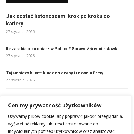
Jak zostać listonoszem: krok po kroku do
kariery
27 stycznia, 2026
Ile zarabia ochroniarz w Polsce? Sprawdź średnie stawki!
27 stycznia, 2026
Tajemniczy klient: klucz do oceny i rozwoju firmy
27 stycznia, 2026
Piosenka na pierwszy taniec: Top 50 weselnych hitów 2023
31 stycznia, 2026
Cenimy prywatność użytkowników
Używamy plików cookie, aby poprawić jakość przeglądania,
Ile zarabia operator CNC za granicą? Sprawdź realne zarobki
wyświetlać reklamy lub treści dostosowane do
27 stycznia, 2026
indywidualnych potrzeb użytkowników oraz analizować