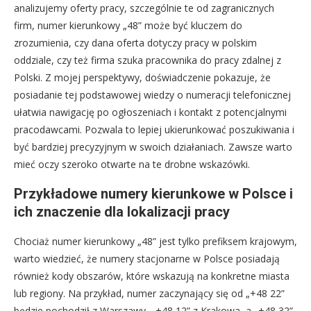
analizujemy oferty pracy, szczególnie te od zagranicznych
firm, numer kierunkowy „48” może być kluczem do
zrozumienia, czy dana oferta dotyczy pracy w polskim
oddziale, czy też firma szuka pracownika do pracy zdalnej z
Polski. Z mojej perspektywy, doświadczenie pokazuje, że
posiadanie tej podstawowej wiedzy o numeracji telefonicznej
ułatwia nawigację po ogłoszeniach i kontakt z potencjalnymi
pracodawcami. Pozwala to lepiej ukierunkować poszukiwania i
być bardziej precyzyjnym w swoich działaniach. Zawsze warto
mieć oczy szeroko otwarte na te drobne wskazówki.
Przykładowe numery kierunkowe w Polsce i
ich znaczenie dla lokalizacji pracy
Chociaż numer kierunkowy „48” jest tylko prefiksem krajowym,
warto wiedzieć, że numery stacjonarne w Polsce posiadają
również kody obszarów, które wskazują na konkretne miasta
lub regiony. Na przykład, numer zaczynający się od „+48 22”
będzie pochodził z Warszawy, „+48 12” z Krakowa, a „+48 32”