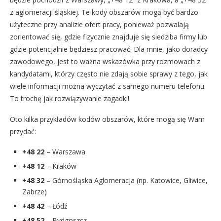
z aglomeracji śląskiej. Te kody obszarów mogą być bardzo
użyteczne przy analizie ofert pracy, ponieważ pozwalają
zorientować się, gdzie fizycznie znajduje się siedziba firmy lub
gdzie potencjalnie będziesz pracować. Dla mnie, jako doradcy
zawodowego, jest to ważna wskazówka przy rozmowach z
kandydatami, którzy często nie zdają sobie sprawy z tego, jak
wiele informacji można wyczytać z samego numeru telefonu.
To trochę jak rozwiązywanie zagadki!
Oto kilka przykładów kodów obszarów, które mogą się Wam
przydać:
+48 22
– Warszawa
+48 12
– Kraków
+48 32
– Górnośląska Aglomeracja (np. Katowice, Gliwice,
Zabrze)
+48 42
– Łódź
+48 52
– Bydgoszcz