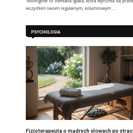
'Moonglow’ to odmiana iglaka, która wyróżnia się prze
wszystkim swoim regularnym, kolumnowym …
PSYCHOLOGIA
Fizjoterapeuta o mądrych słowach po strac