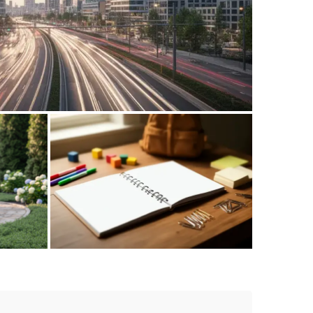
nej infrastruktury miejskiej w
aglomeracjach
dealnej
Ile dni zostało do wakacji bez
ie
weekendów? Planujemy czas z dziećmi