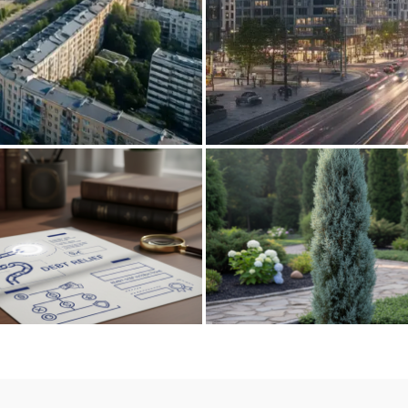
aniu infrastrukturą
Rozwój nowoczes
zenie długu: gotowy wzór i
Jałowiec Moonglow: Sekret i
instrukcja krok po kroku
kolumny w twoim ogrodz