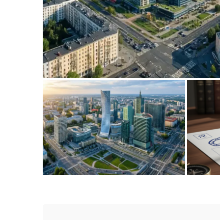
Nowoczesne rozwiązania w zarządz
miejską
Rozwój infrastruktury miejskiej w
Umor
kontekście nowoczesnych aglomeracji