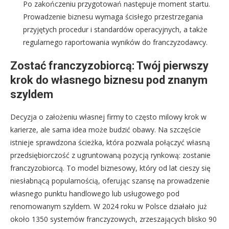
Po zakończeniu przygotowań następuje moment startu.
Prowadzenie biznesu wymaga ścisłego przestrzegania
przyjętych procedur i standardów operacyjnych, a także
regularnego raportowania wyników do franczyzodawcy.
Zostać franczyzobiorcą: Twój pierwszy
krok do własnego biznesu pod znanym
szyldem
Decyzja o założeniu własnej firmy to często milowy krok w
karierze, ale sama idea może budzić obawy. Na szczęście
istnieje sprawdzona ścieżka, która pozwala połączyć własną
przedsiębiorczość z ugruntowaną pozycją rynkową: zostanie
franczyzobiorcą. To model biznesowy, który od lat cieszy się
niesłabnącą popularnością, oferując szansę na prowadzenie
własnego punktu handlowego lub usługowego pod
renomowanym szyldem. W 2024 roku w Polsce działało już
około 1350 systemów franczyzowych, zrzeszających blisko 90