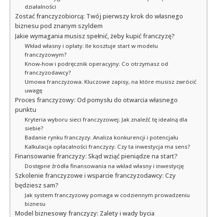
działalności
Zostać franczyzobiorcą: Twój pierwszy krok do własnego
biznesu pod znanym szyldem
Jakie wymagania musisz spełnić, żeby kupić franczyzę?
Wkład własny i opłaty: Ile kosztuje start w modelu
franczyzowym?
Know-how i podręcznik operacyjny: Co otrzymasz od
franczyzodawcy?
Umowa franczyzowa: Kluczowe zapisy, na które musisz zwrócić
uwagę
Proces franczyzowy: Od pomysłu do otwarcia własnego
punktu
Kryteria wyboru sieci franczyzowej: Jak znaleźć tę idealną dla
siebie?
Badanie rynku franczyzy: Analiza konkurencji i potencjału
Kalkulacja opłacalności franczyzy: Czy ta inwestycja ma sens?
Finansowanie franczyzy: Skąd wziąć pieniądze na start?
Dostępne źródła finansowania na wkład własny i inwestycję
Szkolenie franczyzowe i wsparcie franczyzodawcy: Czy
będziesz sam?
Jak system franczyzowy pomaga w codziennym prowadzeniu
biznesu
Model biznesowy franczyzy: Zalety i wady bycia