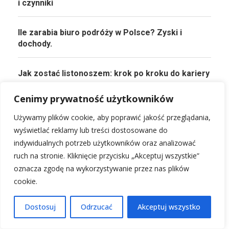
i czynniki
Ile zarabia biuro podróży w Polsce? Zyski i
dochody.
Jak zostać listonoszem: krok po kroku do kariery
Cenimy prywatność użytkowników
Specjalista ds zakupów zarobki: Ile zarabia i jak
rozwijać karierę?
Używamy plików cookie, aby poprawić jakość przeglądania,
wyświetlać reklamy lub treści dostosowane do
indywidualnych potrzeb użytkowników oraz analizować
Ile zarabia petsitter w Polsce? Analiza dochodów.
ruch na stronie. Kliknięcie przycisku „Akceptuj wszystkie”
oznacza zgodę na wykorzystywanie przez nas plików
cookie.
PRZECZYTAJ KONIECZNIE!
Dostosuj
Odrzucać
Akceptuj wszystko