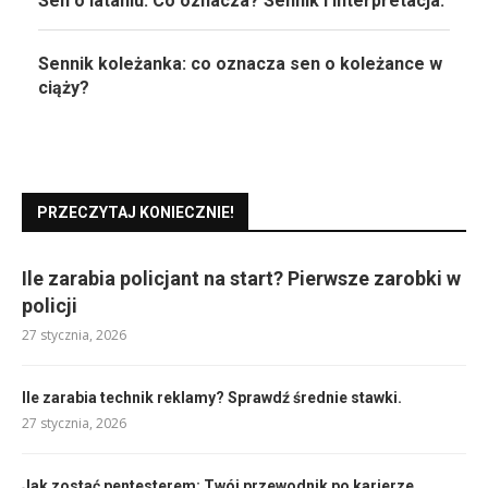
Sen o lataniu: Co oznacza? Sennik i interpretacja.
Sennik koleżanka: co oznacza sen o koleżance w
ciąży?
PRZECZYTAJ KONIECZNIE!
Ile zarabia policjant na start? Pierwsze zarobki w
policji
27 stycznia, 2026
Ile zarabia technik reklamy? Sprawdź średnie stawki.
27 stycznia, 2026
Jak zostać pentesterem: Twój przewodnik po karierze