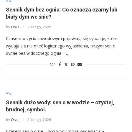
Sny
Sennik dym bez ognia: Co oznacza czarny lub
biały dym we śnie?
by
Oska
2 lutego, 2026
Czasem w życiu zawodowym pojawiają się sytuacje, które
wydają się nie mieć logicznego wyjaśnienia, niczym sen o
dymie bez widocznego ognia – …
Sny
Sennik dużo wody: sen o w wodzie – czystej,
brudnej, symbol.
by
Oska
2 lutego, 2026
Czasem sen o dużej ilości wody może wydawać się