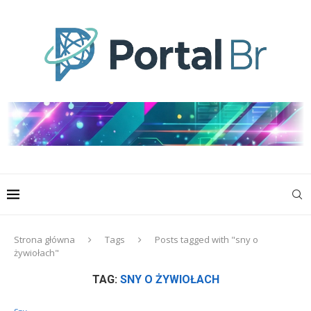
Strona główna
Tags
Posts tagged with "sny o
żywiołach"
TAG:
SNY O ŻYWIOŁACH