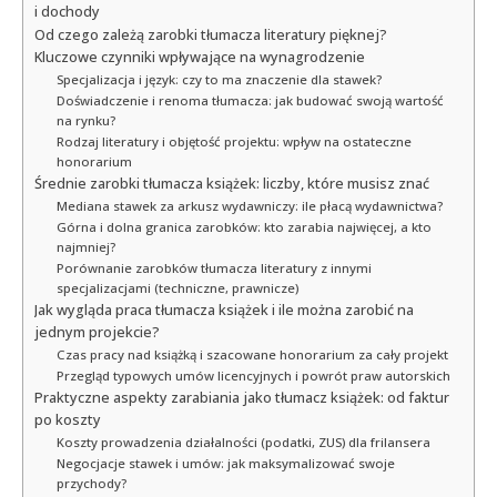
i dochody
Od czego zależą zarobki tłumacza literatury pięknej?
Kluczowe czynniki wpływające na wynagrodzenie
Specjalizacja i język: czy to ma znaczenie dla stawek?
Doświadczenie i renoma tłumacza: jak budować swoją wartość
na rynku?
Rodzaj literatury i objętość projektu: wpływ na ostateczne
honorarium
Średnie zarobki tłumacza książek: liczby, które musisz znać
Mediana stawek za arkusz wydawniczy: ile płacą wydawnictwa?
Górna i dolna granica zarobków: kto zarabia najwięcej, a kto
najmniej?
Porównanie zarobków tłumacza literatury z innymi
specjalizacjami (techniczne, prawnicze)
Jak wygląda praca tłumacza książek i ile można zarobić na
jednym projekcie?
Czas pracy nad książką i szacowane honorarium za cały projekt
Przegląd typowych umów licencyjnych i powrót praw autorskich
Praktyczne aspekty zarabiania jako tłumacz książek: od faktur
po koszty
Koszty prowadzenia działalności (podatki, ZUS) dla frilansera
Negocjacje stawek i umów: jak maksymalizować swoje
przychody?