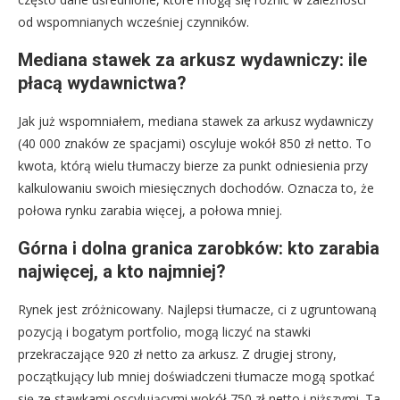
od wspomnianych wcześniej czynników.
Mediana stawek za arkusz wydawniczy: ile
płacą wydawnictwa?
Jak już wspomniałem, mediana stawek za arkusz wydawniczy
(40 000 znaków ze spacjami) oscyluje wokół 850 zł netto. To
kwota, którą wielu tłumaczy bierze za punkt odniesienia przy
kalkulowaniu swoich miesięcznych dochodów. Oznacza to, że
połowa rynku zarabia więcej, a połowa mniej.
Górna i dolna granica zarobków: kto zarabia
najwięcej, a kto najmniej?
Rynek jest zróżnicowany. Najlepsi tłumacze, ci z ugruntowaną
pozycją i bogatym portfolio, mogą liczyć na stawki
przekraczające 920 zł netto za arkusz. Z drugiej strony,
początkujący lub mniej doświadczeni tłumacze mogą spotkać
się ze stawkami oscylującymi wokół 750 zł netto i niższymi. Ta