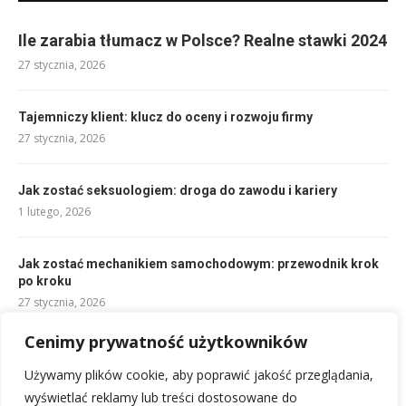
Ile zarabia tłumacz w Polsce? Realne stawki 2024
27 stycznia, 2026
Tajemniczy klient: klucz do oceny i rozwoju firmy
27 stycznia, 2026
Jak zostać seksuologiem: droga do zawodu i kariery
1 lutego, 2026
Jak zostać mechanikiem samochodowym: przewodnik krok
po kroku
27 stycznia, 2026
Cenimy prywatność użytkowników
Rozwój nowoczesnej infrastruktury
miejskiej w aglomeracjach
Używamy plików cookie, aby poprawić jakość przeglądania,
17 lipca, 2026
wyświetlać reklamy lub treści dostosowane do