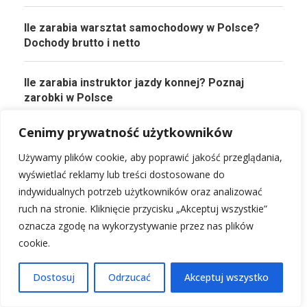
Ile zarabia warsztat samochodowy w Polsce?
Dochody brutto i netto
Ile zarabia instruktor jazdy konnej? Poznaj
zarobki w Polsce
Cenimy prywatność użytkowników
Jak zostać franczyzobiorcą: Przewodnik po
sukcesie
Używamy plików cookie, aby poprawić jakość przeglądania,
wyświetlać reklamy lub treści dostosowane do
indywidualnych potrzeb użytkowników oraz analizować
ruch na stronie. Kliknięcie przycisku „Akceptuj wszystkie”
oznacza zgodę na wykorzystywanie przez nas plików
PRZECZYTAJ KONIECZNIE!
cookie.
Ile zarabia operator żurawia w Polsce? Sprawdź
Dostosuj
Odrzucać
Akceptuj wszystko
średnie stawki!