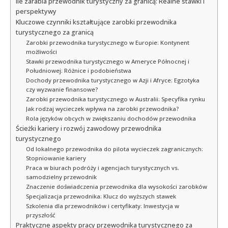
Ile zarabia przewodnik turystyczny za granicą: Realne stawki i
perspektywy
Kluczowe czynniki kształtujące zarobki przewodnika
turystycznego za granicą
Zarobki przewodnika turystycznego w Europie: Kontynent
możliwości
Stawki przewodnika turystycznego w Ameryce Północnej i
Południowej: Różnice i podobieństwa
Dochody przewodnika turystycznego w Azji i Afryce: Egzotyka
czy wyzwanie finansowe?
Zarobki przewodnika turystycznego w Australii: Specyfika rynku
Jak rodzaj wycieczek wpływa na zarobki przewodnika?
Rola języków obcych w zwiększaniu dochodów przewodnika
Ścieżki kariery i rozwój zawodowy przewodnika
turystycznego
Od lokalnego przewodnika do pilota wycieczek zagranicznych:
Stopniowanie kariery
Praca w biurach podróży i agencjach turystycznych vs.
samodzielny przewodnik
Znaczenie doświadczenia przewodnika dla wysokości zarobków
Specjalizacja przewodnika: Klucz do wyższych stawek
Szkolenia dla przewodników i certyfikaty: Inwestycja w
przyszłość
Praktyczne aspekty pracy przewodnika turystycznego za