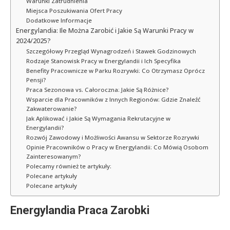
Warunki Zatrudnienia
Miejsca Poszukiwania Ofert Pracy
Dodatkowe Informacje
Energylandia: Ile Można Zarobić i Jakie Są Warunki Pracy w
2024/2025?
Szczegółowy Przegląd Wynagrodzeń i Stawek Godzinowych
Rodzaje Stanowisk Pracy w Energylandii i Ich Specyfika
Benefity Pracownicze w Parku Rozrywki: Co Otrzymasz Oprócz
Pensji?
Praca Sezonowa vs. Całoroczna: Jakie Są Różnice?
Wsparcie dla Pracowników z Innych Regionów: Gdzie Znaleźć
Zakwaterowanie?
Jak Aplikować i Jakie Są Wymagania Rekrutacyjne w
Energylandii?
Rozwój Zawodowy i Możliwości Awansu w Sektorze Rozrywki
Opinie Pracowników o Pracy w Energylandii: Co Mówią Osobom
Zainteresowanym?
Polecamy również te artykuły:
Polecane artykuły
Polecane artykuły
Energylandia Praca Zarobki