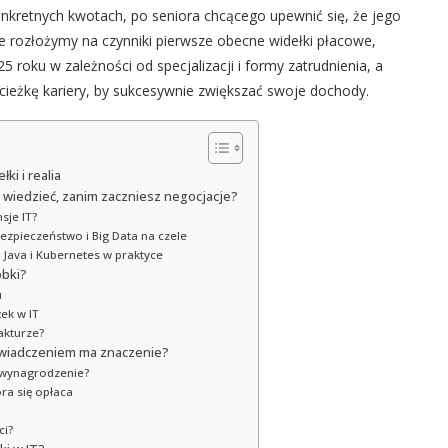
nkretnych kwotach, po seniora chcącego upewnić się, że jego
e rozłożymy na czynniki pierwsze obecne widełki płacowe,
roku w zależności od specjalizacji i formy zatrudnienia, a
ieżkę kariery, by sukcesywnie zwiększać swoje dochody.
ki i realia
 wiedzieć, zanim zaczniesz negocjacje?
sje IT?
bezpieczeństwo i Big Data na czele
 Java i Kubernetes w praktyce
obki?
u
ek w IT
akturze?
oświadczeniem ma znaczenie?
e wynagrodzenie?
óra się opłaca
ci?