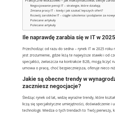
Praktyczne wskazówki – jak maksymalizować swoje zarobk
Negocjowanie pensji IT – strategie, które działają
Zmiana pracy IT – kiedy i jak szukać lepszych ofert?
Rozwój zarobków IT – ciągłe szkolenia i podążanie za now
Polecane artykuły
Polecane artykuły
Ile naprawdę zarabia się w IT w 2025
Przechodząc od razu do sedna – rynek IT w 2025 roku n
jest zrozumienie, gdzie leżą te najwyższe stawki i od 
specjaliści, zwłaszcza na kontrakcie B2B, mogą liczyć
umowa o pracę, choć bezpieczniejsza, oferuje nieco ni
Jakie są obecne trendy w wynagrodz
zaczniesz negocjacje?
Śledząc rynek od lat, widzę wyraźne trendy, które kszta
liczą się specjalistyczne umiejętności, doświadczenie 
technologii. Wiedza o tych trendach to Twój pierwszy,