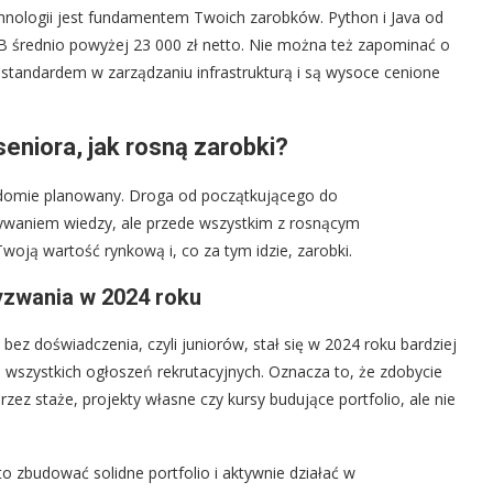
chnologii jest fundamentem Twoich zarobków. Python i Java od
2B średnio powyżej 23 000 zł netto. Nie można też zapominać o
 standardem w zarządzaniu infrastrukturą i są wysoce cenione
seniora, jak rosną zarobki?
iadomie planowany. Droga od początkującego do
obywaniem wiedzy, ale przede wszystkim z rosnącym
oją wartość rynkową i, co za tym idzie, zarobki.
wyzwania w 2024 roku
 bez doświadczenia, czyli juniorów, stał się w 2024 roku bardziej
% wszystkich ogłoszeń rekrutacyjnych. Oznacza to, że zdobycie
ez staże, projekty własne czy kursy budujące portfolio, ale nie
to zbudować solidne portfolio i aktywnie działać w