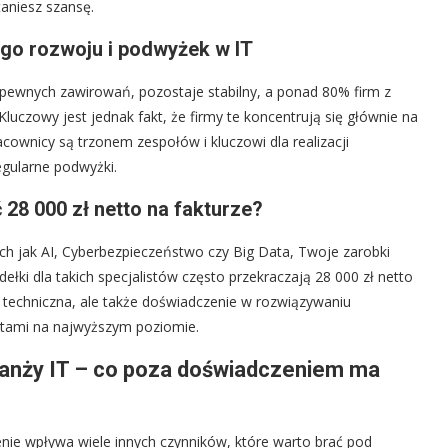
taniesz szansę.
ego rozwoju i podwyżek w IT
 pewnych zawirowań, pozostaje stabilny, a ponad 80% firm z
luczowy jest jednak fakt, że firmy te koncentrują się głównie na
acownicy są trzonem zespołów i kluczowi dla realizacji
egularne podwyżki.
 28 000 zł netto na fakturze?
kich jak AI, Cyberbezpieczeństwo czy Big Data, Twoje zarobki
ki dla takich specjalistów często przekraczają 28 000 zł netto
za techniczna, ale także doświadczenie w rozwiązywaniu
ktami na najwyższym poziomie.
ranży IT – co poza doświadczeniem ma
nie wpływa wiele innych czynników, które warto brać pod