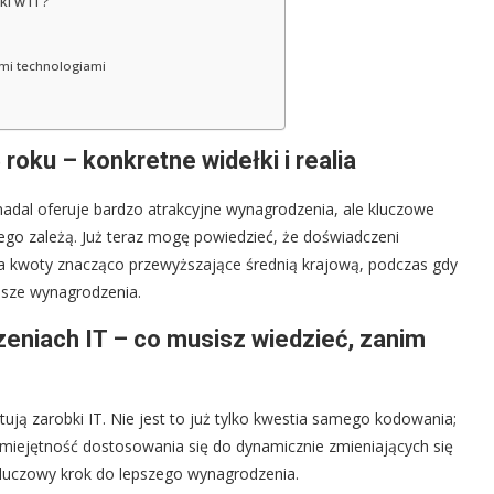
i w IT?
ymi technologiami
 roku – konkretne widełki i realia
adal oferuje bardzo atrakcyjne wynagrodzenia, ale kluczowe
czego zależą. Już teraz mogę powiedzieć, że doświadczeni
 na kwoty znacząco przewyższające średnią krajową, podczas gdy
ższe wynagrodzenia.
eniach IT – co musisz wiedzieć, zanim
łtują zarobki IT. Nie jest to już tylko kwestia samego kodowania;
i umiejętność dostosowania się do dynamicznie zmieniających się
 kluczowy krok do lepszego wynagrodzenia.