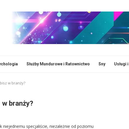
ychologia
Służby Mundurowe i Ratownictwo
Sny
Usługi 
obisz w branży?
z w branży?
k niejednemu specjaliście, niezależnie od poziomu