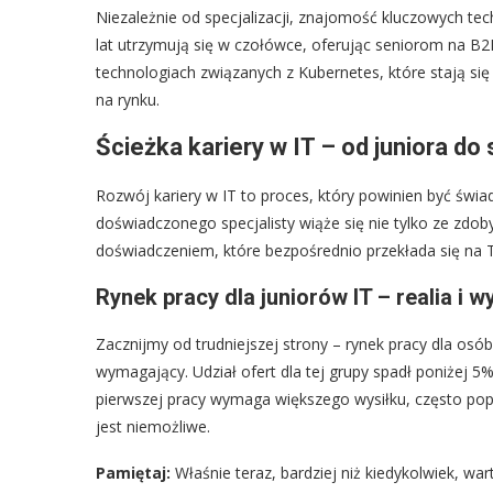
Niezależnie od specjalizacji, znajomość kluczowych te
lat utrzymują się w czołówce, oferując seniorom na B
technologiach związanych z Kubernetes, które stają się
na rynku.
Ścieżka kariery w IT – od juniora do 
Rozwój kariery w IT to proces, który powinien być św
doświadczonego specjalisty wiąże się nie tylko ze zd
doświadczeniem, które bezpośrednio przekłada się na Tw
Rynek pracy dla juniorów IT – realia i 
Zacznijmy od trudniejszej strony – rynek pracy dla osób
wymagający. Udział ofert dla tej grupy spadł poniżej 5
pierwszej pracy wymaga większego wysiłku, często poprz
jest niemożliwe.
Pamiętaj:
Właśnie teraz, bardziej niż kiedykolwiek, war