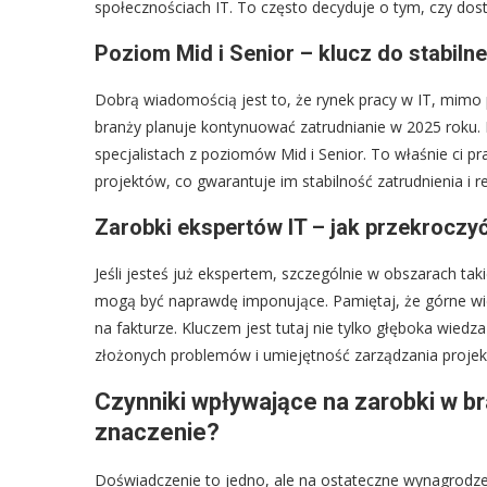
społecznościach IT. To często decyduje o tym, czy dos
Poziom Mid i Senior – klucz do stabiln
Dobrą wiadomością jest to, że rynek pracy w IT, mimo
branży planuje kontynuować zatrudnianie w 2025 roku. K
specjalistach z poziomów Mid i Senior. To właśnie ci pr
projektów, co gwarantuje im stabilność zatrudnienia i r
Zarobki ekspertów IT – jak przekroczyć
Jeśli jesteś już ekspertem, szczególnie w obszarach ta
mogą być naprawdę imponujące. Pamiętaj, że górne wideł
na fakturze. Kluczem jest tutaj nie tylko głęboka wied
złożonych problemów i umiejętność zarządzania proje
Czynniki wpływające na zarobki w b
znaczenie?
Doświadczenie to jedno, ale na ostateczne wynagrodze