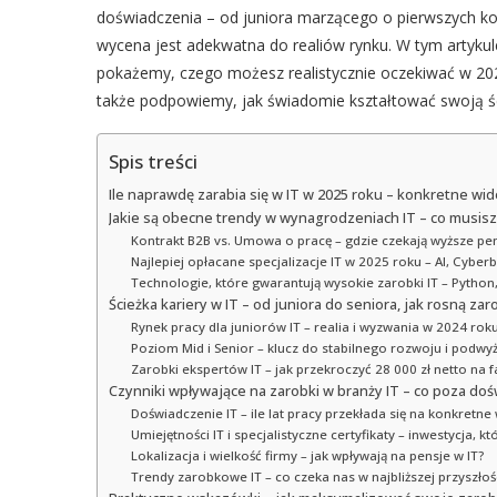
doświadczenia – od juniora marzącego o pierwszych ko
wycena jest adekwatna do realiów rynku. W tym artykul
pokażemy, czego możesz realistycznie oczekiwać w 2025 
także podpowiemy, jak świadomie kształtować swoją śc
Spis treści
Ile naprawdę zarabia się w IT w 2025 roku – konkretne wideł
Jakie są obecne trendy w wynagrodzeniach IT – co musisz
Kontrakt B2B vs. Umowa o pracę – gdzie czekają wyższe pen
Najlepiej opłacane specjalizacje IT w 2025 roku – AI, Cyber
Technologie, które gwarantują wysokie zarobki IT – Python,
Ścieżka kariery w IT – od juniora do seniora, jak rosną zar
Rynek pracy dla juniorów IT – realia i wyzwania w 2024 rok
Poziom Mid i Senior – klucz do stabilnego rozwoju i podwyż
Zarobki ekspertów IT – jak przekroczyć 28 000 zł netto na f
Czynniki wpływające na zarobki w branży IT – co poza d
Doświadczenie IT – ile lat pracy przekłada się na konkretn
Umiejętności IT i specjalistyczne certyfikaty – inwestycja, kt
Lokalizacja i wielkość firmy – jak wpływają na pensje w IT?
Trendy zarobkowe IT – co czeka nas w najbliższej przyszłoś