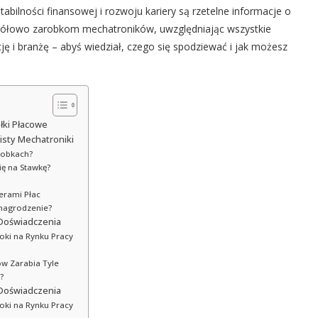
ilności finansowej i rozwoju kariery są rzetelne informacje o
zegółowo zarobkom mechatroników, uwzględniając wszystkie
cję i branżę – abyś wiedział, czego się spodziewać i jak możesz
łki Płacowe
isty Mechatroniki
arobkach?
ę na Stawkę?
derami Płac
ynagrodzenie?
 Doświadczenia
oki na Rynku Pracy
ów Zarabia Tyle
?
 Doświadczenia
oki na Rynku Pracy