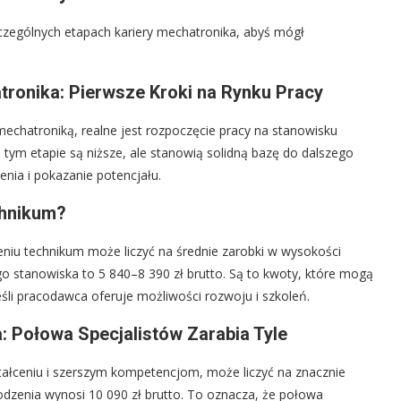
szczególnych etapach kariery mechatronika, abyś mógł
onika: Pierwsze Kroki na Rynku Pracy
echatroniką, realne jest rozpoczęcie pracy na stanowisku
a tym etapie są niższe, ale stanowią solidną bazę do dalszego
nia i pokazanie potencjału.
chnikum?
niu technikum może liczyć na średnie zarobki w wysokości
go stanowiska to 5 840–8 390 zł brutto. Są to kwoty, które mogą
eśli pracodawca oferuje możliwości rozwoju i szkoleń.
: Połowa Specjalistów Zarabia Tyle
ałceniu i szerszym kompetencjom, może liczyć na znacznie
zenia wynosi 10 090 zł brutto. To oznacza, że połowa