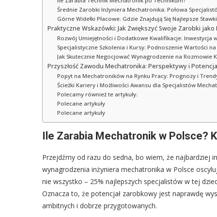
Ile Zarabia Technik Mechatronik po Technikum?
Średnie Zarobki Inżyniera Mechatronika: Połowa Specjalist
Górne Widełki Płacowe: Gdzie Znajdują Się Najlepsze Stawki
Praktyczne Wskazówki: Jak Zwiększyć Swoje Zarobki jako
Rozwój Umiejętności i Dodatkowe Kwalifikacje: Inwestycja w
Specjalistyczne Szkolenia i Kursy: Podnoszenie Wartości na
Jak Skutecznie Negocjować Wynagrodzenie na Rozmowie Kw
Przyszłość Zawodu Mechatronika: Perspektywy i Potencj
Popyt na Mechatroników na Rynku Pracy: Prognozy i Trend
Ścieżki Kariery i Możliwości Awansu dla Specjalistów Mechat
Polecamy również te artykuły:
Polecane artykuły
Polecane artykuły
Ile Zarabia Mechatronik w Polsce? 
Przejdźmy od razu do sedna, bo wiem, że najbardziej i
wynagrodzenia inżyniera mechatronika w Polsce oscyluj
nie wszystko – 25% najlepszych specjalistów w tej dzied
Oznacza to, że potencjał zarobkowy jest naprawdę wys
ambitnych i dobrze przygotowanych.