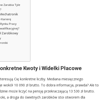
ów Zarabia Tyle
?
 Mechatronik
 Karierę
 Rynku Pracy
alifikacyjnej?
ał Zarobkowy
y
roniki
Konkretne Kwoty i Widełki Płacowe
nteresują Cię konkretne liczby. Mediana miesięcznego
e wokół 10 090 zł brutto. To dobra informacja, prawda? Ale to
zinie może liczyć na pensję przekraczającą 13 530 zł brutto.
oki, a droga do świetnych zarobków stoi otworem dla