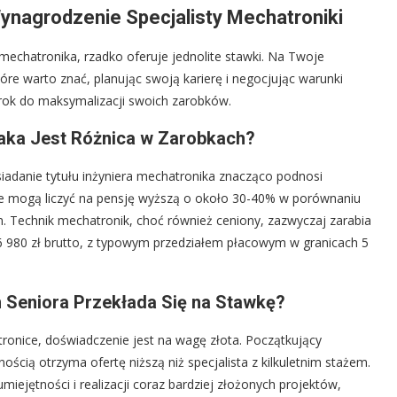
ynagrodzenie Specjalisty Mechatroniki
mechatronika, rzadko oferuje jednolite stawki. Na Twoje
e warto znać, planując swoją karierę i negocjując warunki
krok do maksymalizacji swoich zarobków.
 Jaka Jest Różnica w Zarobkach?
iadanie tytułu inżyniera mechatronika znacząco podnosi
owie mogą liczyć na pensję wyższą o około 30-40% w porównaniu
 Technik mechatronik, choć również ceniony, zazwyczaj zarabia
 6 980 zł brutto, z typowym przedziałem płacowym w granicach 5
Seniora Przekłada Się na Stawkę?
ronice, doświadczenie jest na wagę złota. Początkujący
ścią otrzyma ofertę niższą niż specjalista z kilkuletnim stażem.
ejętności i realizacji coraz bardziej złożonych projektów,