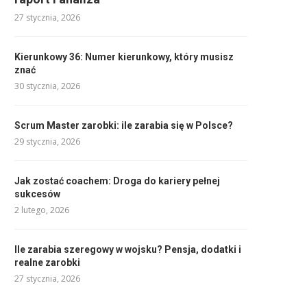
27 stycznia, 2026
Kierunkowy 36: Numer kierunkowy, który musisz
znać
30 stycznia, 2026
Scrum Master zarobki: ile zarabia się w Polsce?
29 stycznia, 2026
Jak zostać coachem: Droga do kariery pełnej
sukcesów
2 lutego, 2026
Ile zarabia szeregowy w wojsku? Pensja, dodatki i
realne zarobki
27 stycznia, 2026