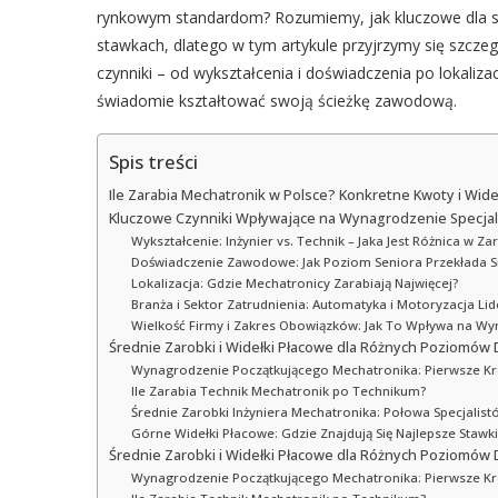
rynkowym standardom? Rozumiemy, jak kluczowe dla stab
stawkach, dlatego w tym artykule przyjrzymy się szc
czynniki – od wykształcenia i doświadczenia po lokaliza
świadomie kształtować swoją ścieżkę zawodową.
Spis treści
Ile Zarabia Mechatronik w Polsce? Konkretne Kwoty i Wide
Kluczowe Czynniki Wpływające na Wynagrodzenie Specjal
Wykształcenie: Inżynier vs. Technik – Jaka Jest Różnica w Z
Doświadczenie Zawodowe: Jak Poziom Seniora Przekłada Si
Lokalizacja: Gdzie Mechatronicy Zarabiają Najwięcej?
Branża i Sektor Zatrudnienia: Automatyka i Motoryzacja Li
Wielkość Firmy i Zakres Obowiązków: Jak To Wpływa na W
Średnie Zarobki i Widełki Płacowe dla Różnych Poziomów
Wynagrodzenie Początkującego Mechatronika: Pierwsze Kr
Ile Zarabia Technik Mechatronik po Technikum?
Średnie Zarobki Inżyniera Mechatronika: Połowa Specjalist
Górne Widełki Płacowe: Gdzie Znajdują Się Najlepsze Stawki
Średnie Zarobki i Widełki Płacowe dla Różnych Poziomów
Wynagrodzenie Początkującego Mechatronika: Pierwsze Kr