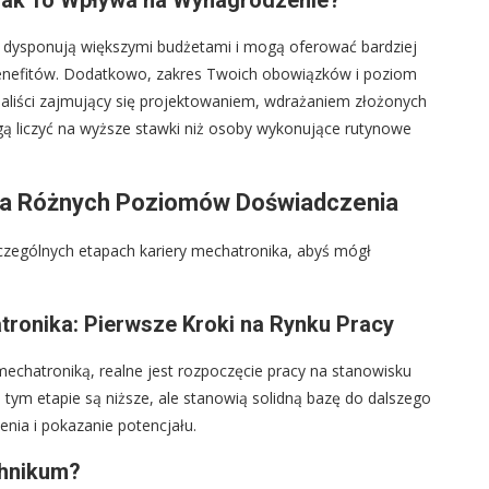
 Jak To Wpływa na Wynagrodzenie?
to dysponują większymi budżetami i mogą oferować bardziej
enefitów. Dodatkowo, zakres Twoich obowiązków i poziom
jaliści zajmujący się projektowaniem, wdrażaniem złożonych
 liczyć na wyższe stawki niż osoby wykonujące rutynowe
 dla Różnych Poziomów Doświadczenia
szczególnych etapach kariery mechatronika, abyś mógł
onika: Pierwsze Kroki na Rynku Pracy
echatroniką, realne jest rozpoczęcie pracy na stanowisku
a tym etapie są niższe, ale stanowią solidną bazę do dalszego
nia i pokazanie potencjału.
chnikum?