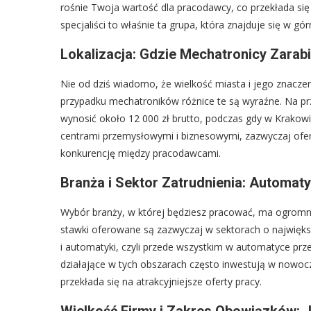
rośnie Twoja wartość dla pracodawcy, co przekłada si
specjaliści to właśnie ta grupa, która znajduje się w g
Lokalizacja: Gdzie Mechatronicy Zarabi
Nie od dziś wiadomo, że wielkość miasta i jego znac
przypadku mechatroników różnice te są wyraźne. Na p
wynosić około 12 000 zł brutto, podczas gdy w Krakowie 
centrami przemysłowymi i biznesowymi, zazwyczaj ofer
konkurencję między pracodawcami.
Branża i Sektor Zatrudnienia: Automaty
Wybór branży, w której będziesz pracować, ma ogromn
stawki oferowane są zazwyczaj w sektorach o najwięk
i automatyki, czyli przede wszystkim w automatyce prz
działające w tych obszarach często inwestują w nowoc
przekłada się na atrakcyjniejsze oferty pracy.